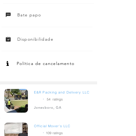
Bate papo
Disponibilidade
Política de cancelamento
E&R Packing and Delivery LLC
.
5
54
ratings
Jonesboro, GA
Official Mover's LLC
.
5
109
ratings