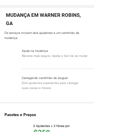
MUDANÇA EM WARNER ROBINS,
GA
Os serviços incluem dois ajudantes e um caminhão de
mudança.
Ajuda na mudança
Maneira mais segura, rápida e fácil de se mudar
Carregando caminhão de aluguel
Dois ajudantes experientes para carregar
suas caixas e móveis
Pacotes e Preços
2 Ajudantes + 2 Horas por