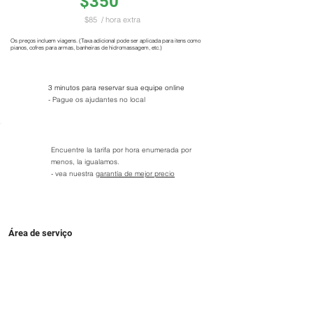
$350
$85
/ hora extra
Os preços incluem viagens. (Taxa adicional pode ser aplicada para itens como
pianos, cofres para armas, banheiras de hidromassagem, etc.)
3 minutos para reservar sua equipe online
- Pague os ajudantes no local
Encuentre la tarifa por hora enumerada por
menos, la igualamos.
- vea nuestra
garantía de mejor precio
Área de serviço