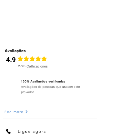
Avaliações
4.9
classificação média é 5 de 5
2796
Calificaciones
100% Avaliações verificadas
Avaliações de pessoas que usaram este
provedor.
See more
Ligue agora