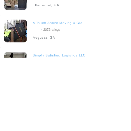
Ellenwood, GA
A Touch Above Moving & Cleaning LLC
.
4.8
2072
ratings
Augusta, GA
Simply Satisfied Logistics LLC
.
5
52
ratings
Atlanta, GA
PBG Delivery Express LLC
.
5
32
ratings
Griffin, GA
Kings Removal Service
.
5
7
ratings