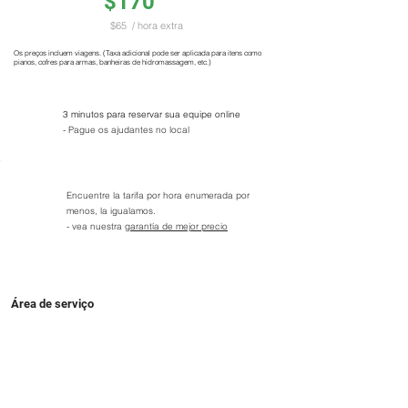
$170
$65
/ hora extra
Os preços incluem viagens. (Taxa adicional pode ser aplicada para itens como
pianos, cofres para armas, banheiras de hidromassagem, etc.)
3 minutos para reservar sua equipe online
- Pague os ajudantes no local
Encuentre la tarifa por hora enumerada por
menos, la igualamos.
- vea nuestra
garantía de mejor precio
Área de serviço