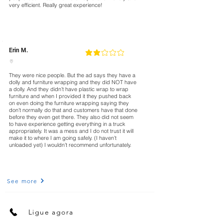
very efficient. Really great experience!
Erin M.
2
classificação média é 2 de 5
They were nice people. But the ad says they have a
dolly and furniture wrapping and they did NOT have
a dolly. And they didn’t have plastic wrap to wrap
furniture and when I provided it they pushed back
on even doing the furniture wrapping saying they
don’t normally do that and customers have that done
before they even get there. They also did not seem
to have experience getting everything in a truck
appropriately. It was a mess and I do not trust it will
make it to where I am going safely. (I haven’t
unloaded yet) I wouldn’t recommend unfortunately.
See more
Ligue agora