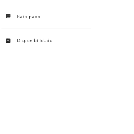
Bate papo
Disponibilidade
Política de cancelamento
Fleming Moving LLC
.
4.6
16
ratings
Elmira, NY
Makin Moves
.
4.9
418
ratings