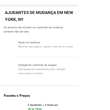
AJUDANTES DE MUDANÇA EM NEW
YORK, NY
Os serviços não incluem um caminhão de mudança -
somente mão de obra
Ajuda na mudança
Maneira mais segura, rápida e fácil de se mudar
Carregando caminhão de aluguel
Dois ajudantes experientes para carregar
suas caixas e móveis
Pacotes e Preços
2 Ajudantes + 2 Horas por