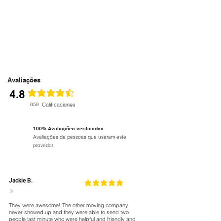
Avaliações
4.8
classificação média é 4.6 de 5
659
Calificaciones
100% Avaliações verificadas
Avaliações de pessoas que usaram este
provedor.
Jackie B.
5
classificação média é 5 de 5
They were awesome! The other moving company
never showed up and they were able to send two
people last minute who were helpful and friendly and