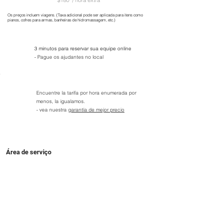
$180
/ hora extra
Os preços incluem viagens. (Taxa adicional pode ser aplicada para itens como
pianos, cofres para armas, banheiras de hidromassagem, etc.)
3 minutos para reservar sua equipe online
- Pague os ajudantes no local
Encuentre la tarifa por hora enumerada por
menos, la igualamos.
- vea nuestra
garantía de mejor precio
Área de serviço