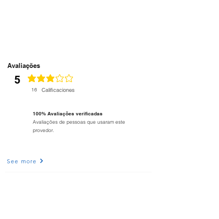
Avaliações
5
classificação média é 3 de 5
16
Calificaciones
100% Avaliações verificadas
Avaliações de pessoas que usaram este
provedor.
See more
Ligue agora