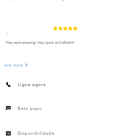
5
classificação média é 5 de 5
They were amazing! Very quick and efficient!
See more
Ligue agora
Bate papo
Disponibilidade