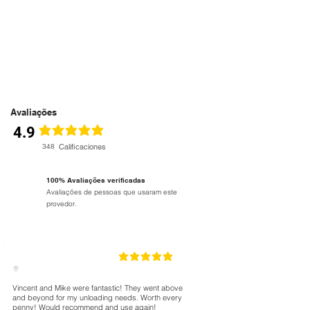
Avaliações
4.9
classificação média é 4.9 de 5
348
Calificaciones
100% Avaliações verificadas
Avaliações de pessoas que usaram este
provedor.
5
classificação média é 5 de 5
Vincent and Mike were fantastic! They went above
and beyond for my unloading needs. Worth every
penny! Would recommend and use again!