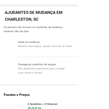
AJUDANTES DE MUDANÇA EM
CHARLESTON, SC
Os serviços não incluem um caminhão de mudança -
somente mão de obra
Ajuda na mudança
Maneira mais segura, rápida e fácil de se mudar
Carregando caminhão de aluguel
Dois ajudantes experientes para carregar
suas caixas e móveis
Pacotes e Preços
2 Ajudantes + 2 Horas por