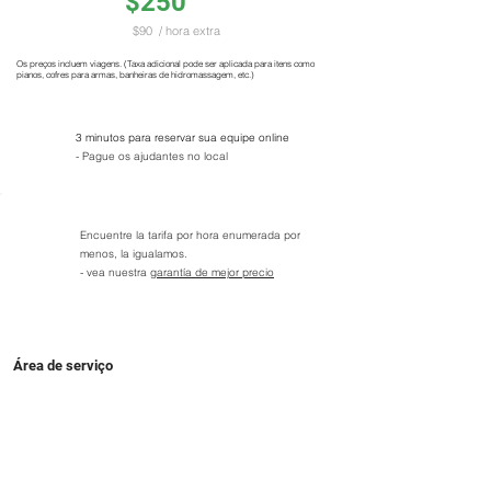
$250
$90
/ hora extra
Os preços incluem viagens. (Taxa adicional pode ser aplicada para itens como
pianos, cofres para armas, banheiras de hidromassagem, etc.)
3 minutos para reservar sua equipe online
- Pague os ajudantes no local
Encuentre la tarifa por hora enumerada por
menos, la igualamos.
- vea nuestra
garantía de mejor precio
Área de serviço