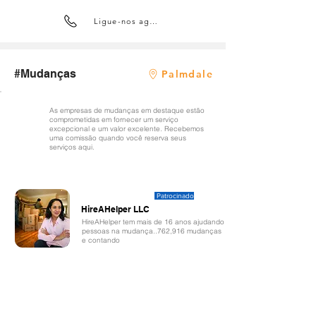
Ligue-nos agora
#Mudanças
Palmdale
As empresas de mudanças em destaque estão
comprometidas em fornecer um serviço
excepcional e um valor excelente. Recebemos
uma comissão quando você reserva seus
serviços aqui.
Patrocinado
HireAHelper LLC
HireAHelper tem mais de 16 anos ajudando
pessoas na mudança..762,916 mudanças
e contando