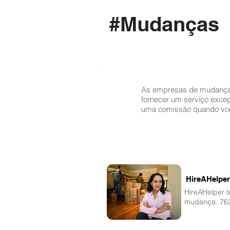
#Mudanças
As empresas de mudança
fornecer um serviço exce
uma comissão quando você
HireAHelpe
HireAHelper 
mudança..76