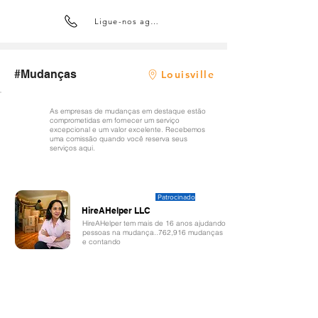
Ligue-nos agora
#Mudanças
Louisville
As empresas de mudanças em destaque estão
comprometidas em fornecer um serviço
excepcional e um valor excelente. Recebemos
uma comissão quando você reserva seus
serviços aqui.
Patrocinado
HireAHelper LLC
HireAHelper tem mais de 16 anos ajudando
pessoas na mudança..762,916 mudanças
e contando