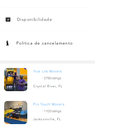
Disponibilidade
Política de cancelamento
True Life Movers
.
4.9
2795
ratings
Crystal River, FL
Pro Touch Movers
.
4.8
1102
ratings
Jacksonville, FL