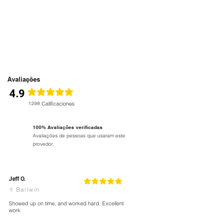
Avaliações
4.9
classificação média é 4.9 de 5
1298
Calificaciones
100% Avaliações verificadas
Avaliações de pessoas que usaram este
provedor.
Jeff O.
5
classificação média é 5 de 5
Ballwin
Showed up on time, and worked hard. Excellent
work