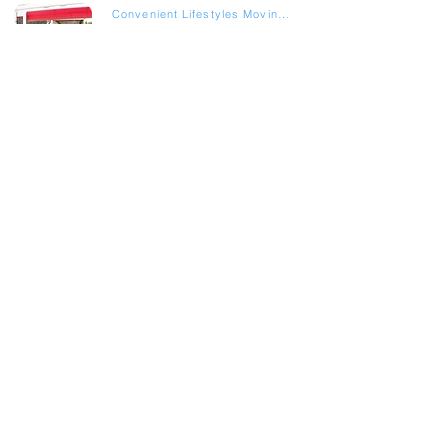
Convenient Lifestyles Moving Inc
.
4.6
345
ratings
Fort Lauderdale, FL
High Quality Moving
.
5
27
ratings
Tampa, FL
True Life Movers
.
4.9
2795
ratings
Sarasota, FL
True Life Movers
.
4.9
2795
ratings
Spring Hill, FL