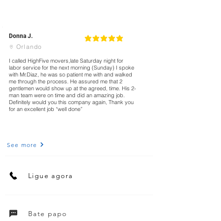
Donna J.
5
classificação média é 5 de 5
Orlando
I called HighFive movers,late Saturday night for
labor service for the next morning (Sunday) I spoke
with Mr.Diaz, he was so patient me with and walked
me through the process. He assured me that 2
gentlemen would show up at the agreed, time. His 2-
man team were on time and did an amazing job.
Definitely would you this company again, Thank you
for an excellent job “well done”
See more
Ligue agora
Bate papo