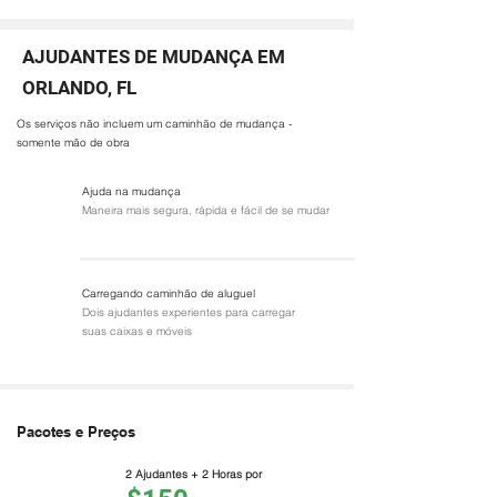
AJUDANTES DE MUDANÇA EM
ORLANDO, FL
Os serviços não incluem um caminhão de mudança -
somente mão de obra
Ajuda na mudança
Maneira mais segura, rápida e fácil de se mudar
Carregando caminhão de aluguel
Dois ajudantes experientes para carregar
suas caixas e móveis
Pacotes e Preços
2 Ajudantes + 2 Horas por