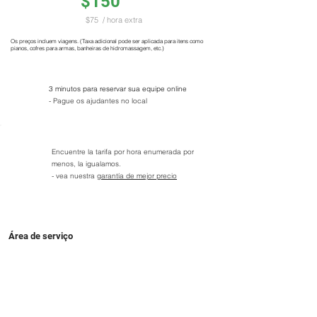
$150
$75
/ hora extra
Os preços incluem viagens. (Taxa adicional pode ser aplicada para itens como
pianos, cofres para armas, banheiras de hidromassagem, etc.)
3 minutos para reservar sua equipe online
- Pague os ajudantes no local
Encuentre la tarifa por hora enumerada por
menos, la igualamos.
- vea nuestra
garantía de mejor precio
Área de serviço