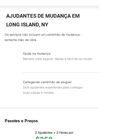
AJUDANTES DE MUDANÇA EM
LONG ISLAND, NY
Os serviços não incluem um caminhão de mudança -
somente mão de obra
Ajuda na mudança
Maneira mais segura, rápida e fácil de se mudar
Carregando caminhão de aluguel
Dois ajudantes experientes para carregar
suas caixas e móveis
Pacotes e Preços
2 Ajudantes + 2 Horas por