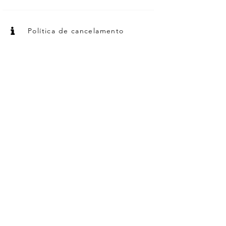
Política de cancelamento
Fleming Moving LLC
.
4.6
16
ratings
Elmira, NY
Bring It Now
.
4.9
9
ratings
Bohemia, NY
Deliverance Movers
.
4.8
659
ratings
New York, NY