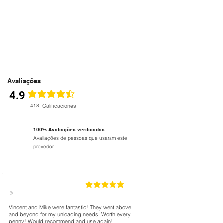
Avaliações
4.9
classificação média é 4.6 de 5
418
Calificaciones
100% Avaliações verificadas
Avaliações de pessoas que usaram este
provedor.
5
classificação média é 5 de 5
Vincent and Mike were fantastic! They went above
and beyond for my unloading needs. Worth every
penny! Would recommend and use again!