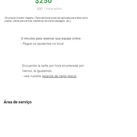
$250
$90
/ hora extra
Os preços incluem viagens. (Taxa adicional pode ser aplicada para itens como
pianos, cofres para armas, banheiras de hidromassagem, etc.)
3 minutos para reservar sua equipe online
- Pague os ajudantes no local
Encuentre la tarifa por hora enumerada por
menos, la igualamos.
- vea nuestra
garantía de mejor precio
Área de serviço