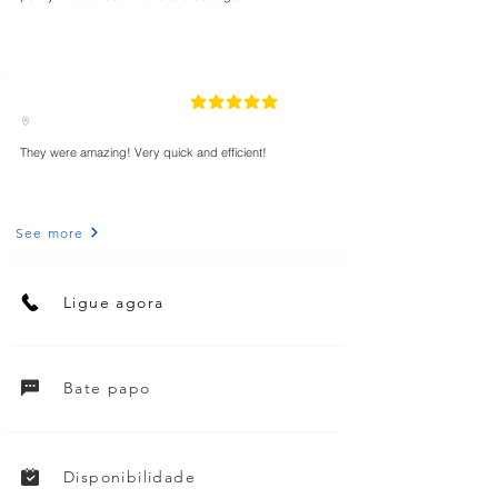
5
classificação média é 5 de 5
They were amazing! Very quick and efficient!
See more
Ligue agora
Bate papo
Disponibilidade