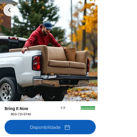
4.9
Bring It Now
Ajudantes
800-721-5740
Disponibilidade