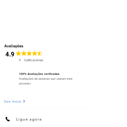
Avaliações
4.9
classificação média é 4.6 de 5
9
Calificaciones
100% Avaliações verificadas
Avaliações de pessoas que usaram este
provedor.
See more
Ligue agora