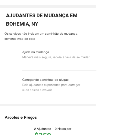
AJUDANTES DE MUDANÇA EM
BOHEMIA, NY
Os serviços não incluem um caminhão de mudança -
somente mão de obra
Ajuda na mudança
Maneira mais segura, rápida e fácil de se mudar
Carregando caminhão de aluguel
Dois ajudantes experientes para carregar
suas caixas e móveis
Pacotes e Preços
2 Ajudantes + 2 Horas por