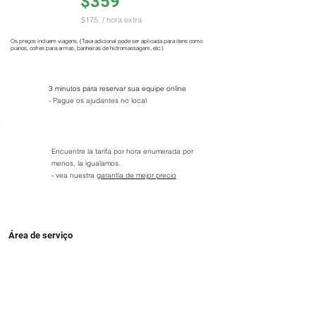
$359
$175
/ hora extra
Os preços incluem viagens. (Taxa adicional pode ser aplicada para itens como
pianos, cofres para armas, banheiras de hidromassagem, etc.)
3 minutos para reservar sua equipe online
- Pague os ajudantes no local
Encuentre la tarifa por hora enumerada por
menos, la igualamos.
- vea nuestra
garantía de mejor precio
Área de serviço