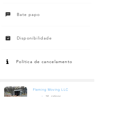
Bate papo
Disponibilidade
Política de cancelamento
Fleming Moving LLC
.
4.6
16
ratings
Elmira, NY
Makin Moves
.
4.9
418
ratings